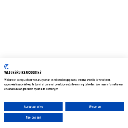
ORIGINAL
ZERO
KARAMEL ZEEZOUT
KOKOSBROOD
GERASPTE KOKOS
WIJ GEBRUIKEN COOKIES
Privacy policy
We kunnen deze plaatsen voor analyse van onze bezoekersgegevens, om onze website te verbeteren,
Cookie policy
gepersonaliseerde inhoud te tonen en om u een geweldige website-ervaring te bieden. Voor meer informatie over
de cookies die we gebruiken opent u de instellingen.
Algemene voorwaarden
Accepteer alles
Weigeren
Nee, pas aan