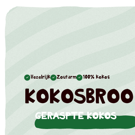
Vezelrijk
Zoutarm
100% kokos
KOKOSBROO
GERASPTE KOKOS