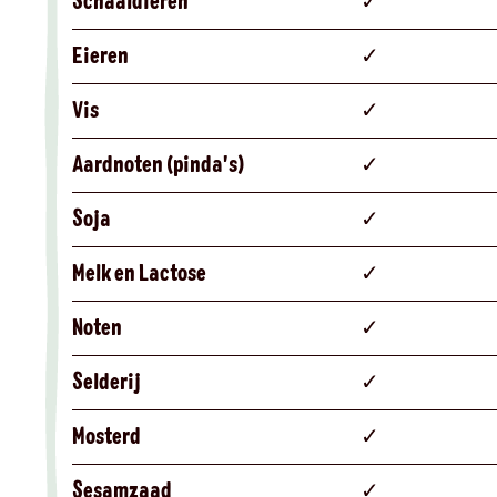
Schaaldieren
✓
Eieren
✓
Vis
✓
Aardnoten (pinda's)
✓
Soja
✓
Melk en Lactose
✓
Noten
✓
Selderij
✓
Mosterd
✓
Sesamzaad
✓