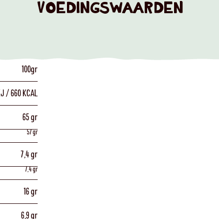
VOEDINGSWAARDEN
100gr
KJ / 660 KCAL
65 gr
57 gr
7,4 gr
7,4 gr
16 gr
6,9 gr