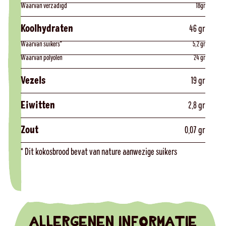
Waarvan verzadigd
18gr
Koolhydraten
46 gr
Waarvan suikers*
5,2 gr
Waarvan polyolen
24 gr
Vezels
19 gr
Eiwitten
2,8 gr
Zout
0,07 gr
* Dit kokosbrood bevat van nature aanwezige suikers
ALLERGENEN INFORMATIE