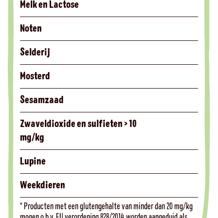
Melk en Lactose
Noten
Selderij
Mosterd
Sesamzaad
Zwaveldioxide en sulfieten > 10
mg/kg
Lupine
Weekdieren
* Producten met een glutengehalte van minder dan 20 mg/kg
mogen o.b.v. EU verordening 828/2014 worden aangeduid als