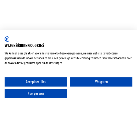
GERASPTE KOKOS
BIO KOKOSBROOD
WIJ GEBRUIKEN COOKIES
Privacy policy
We kunnen deze plaatsen voor analyse van onze bezoekersgegevens, om onze website te verbeteren,
Cookie policy
gepersonaliseerde inhoud te tonen en om u een geweldige website-ervaring te bieden. Voor meer informatie over
de cookies die we gebruiken opent u de instellingen.
Algemene voorwaarden
Accepteer alles
Weigeren
Nee, pas aan