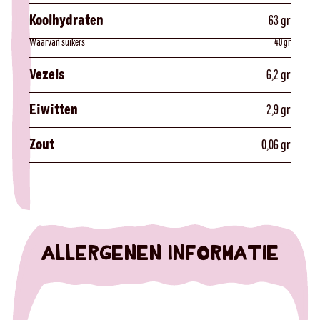
Koolhydraten
63 gr
Waarvan suikers
40 gr
Vezels
6,2 gr
Eiwitten
2,9 gr
Zout
0,06 gr
ALLERGENEN INFORMATIE